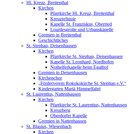
Hl. Kreuz, Breitenthal
Kirchen
Pfarrkirche Hl. Kreuz, Breitenthal
Kreuzreliquie
Kapelle St. Franziskus, Oberried
Lourdesgrotte und Urbanskapelle
Gremien in Breitenthal
Geschichtliches
St. Stephan, Deisenhausen
Kirchen
Pfarrkirche St. Stephan, Deisenhausen
Kapelle St. Leonhard, Nordhofen
Nothelferkapelle beim Egathof
Gremien in Deisenhausen
Kirchenchor
„Förderverein Rokokokirche St. Stephan e.V.“
Kindergarten Mariä Himmelfahrt
St. Laurentius, Nattenhausen
Kirchen
Pfarrkirche St. Laurentius, Nattenhausen
Kreuzberg
Oberdorfer Kapelle
Gremien in Nattenhausen
St. Blasius, Wiesenbach
Kirchen