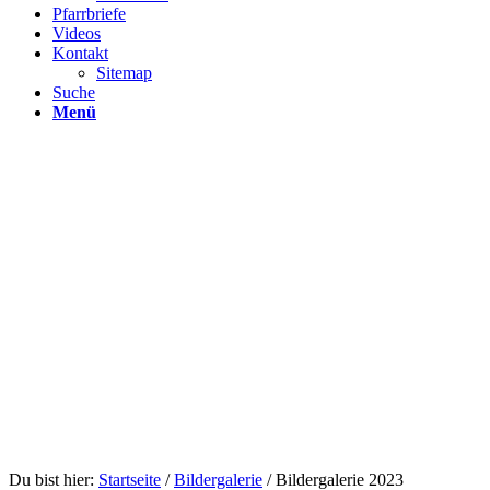
Pfarrbriefe
Videos
Kontakt
Sitemap
Suche
Menü
Du bist hier:
Startseite
/
Bildergalerie
/
Bildergalerie 2023