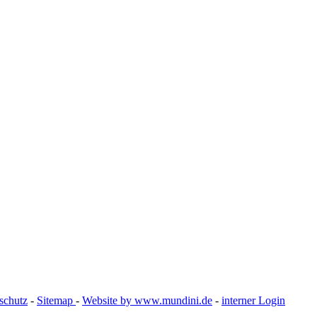
schutz
-
Sitemap
-
Website by www.mundini.de
-
interner Login