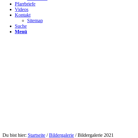
Pfarrbriefe
Videos
Kontakt
Sitemap
Suche
Menü
Du bist hier:
Startseite
/
Bildergalerie
/
Bildergalerie 2021