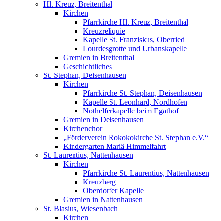
Hl. Kreuz, Breitenthal
Kirchen
Pfarrkirche Hl. Kreuz, Breitenthal
Kreuzreliquie
Kapelle St. Franziskus, Oberried
Lourdesgrotte und Urbanskapelle
Gremien in Breitenthal
Geschichtliches
St. Stephan, Deisenhausen
Kirchen
Pfarrkirche St. Stephan, Deisenhausen
Kapelle St. Leonhard, Nordhofen
Nothelferkapelle beim Egathof
Gremien in Deisenhausen
Kirchenchor
„Förderverein Rokokokirche St. Stephan e.V.“
Kindergarten Mariä Himmelfahrt
St. Laurentius, Nattenhausen
Kirchen
Pfarrkirche St. Laurentius, Nattenhausen
Kreuzberg
Oberdorfer Kapelle
Gremien in Nattenhausen
St. Blasius, Wiesenbach
Kirchen