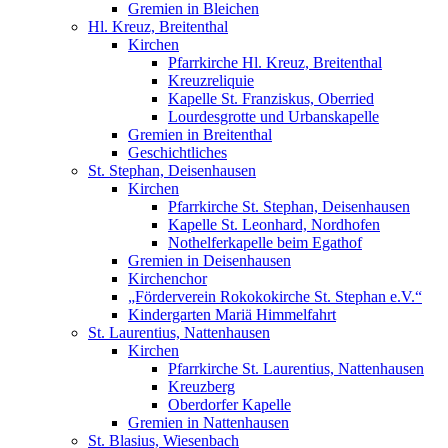
Gremien in Bleichen
Hl. Kreuz, Breitenthal
Kirchen
Pfarrkirche Hl. Kreuz, Breitenthal
Kreuzreliquie
Kapelle St. Franziskus, Oberried
Lourdesgrotte und Urbanskapelle
Gremien in Breitenthal
Geschichtliches
St. Stephan, Deisenhausen
Kirchen
Pfarrkirche St. Stephan, Deisenhausen
Kapelle St. Leonhard, Nordhofen
Nothelferkapelle beim Egathof
Gremien in Deisenhausen
Kirchenchor
„Förderverein Rokokokirche St. Stephan e.V.“
Kindergarten Mariä Himmelfahrt
St. Laurentius, Nattenhausen
Kirchen
Pfarrkirche St. Laurentius, Nattenhausen
Kreuzberg
Oberdorfer Kapelle
Gremien in Nattenhausen
St. Blasius, Wiesenbach